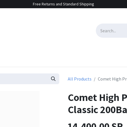
Free Returns and Standard Shipping
e Sales
Contact us
All Products
Comet High Pre
Comet High P
Classic 200Ba
14,400.00
SR