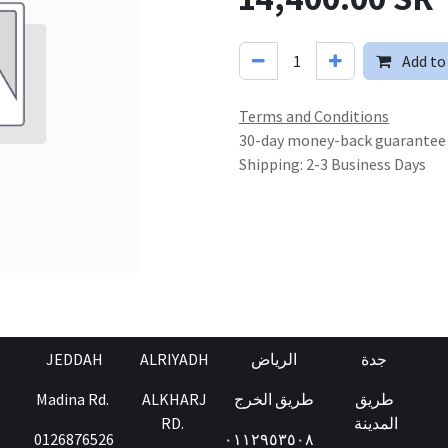
Add to
Terms and Conditions
30-day money-back guarantee
Shipping: 2-3 Business Days
JEDDAH
ALRIYADH
الرياض
جدة
Madina Rd.
ALKHARJ
طريق الخرج
طريق
RD.
المدينة
0126876526
٠١١٢٩٥٣٥٠٨