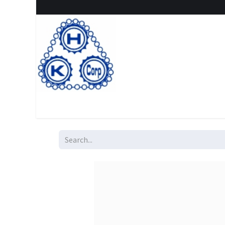
Home
Shop
New Arrival
Special offers
Clearanc