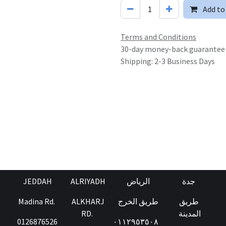
Add to
Terms and Conditions
30-day money-back guarantee
Shipping: 2-3 Business Days
JEDDAH
ALRIYADH
الرياض
جدة
Madina Rd.
ALKHARJ
طريق الخرج
طريق
RD.
المدينة
0126876526
٠١١٢٩٥٣٥٠٨