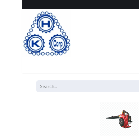
Home
Shop
New Arrival
Special offers
Clearanc