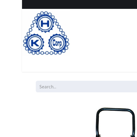
Home
Shop
New Arrival
Special offers
Clearanc