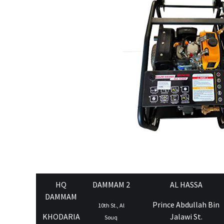
HQ
DAMMAM 2
AL HASSA
DAMMAM
Prince Abdullah Bin
10th St., Al
KHODARIA
Jalawi St.
Souq