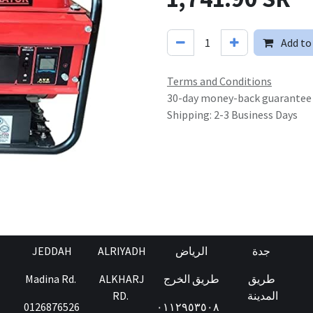
Add to
Terms and Conditions
30-day money-back guarantee
Shipping: 2-3 Business Days
JEDDAH
ALRIYADH
الرياض
جدة
Madina Rd.
ALKHARJ
طريق الخرج
طريق
RD.
المدينة
0126876526
٠١١٢٩٥٣٥٠٨