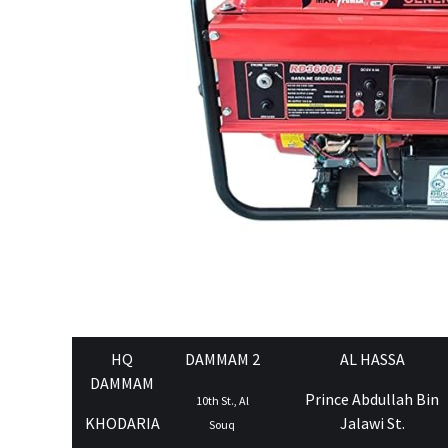
HQ
DAMMAM 2
AL HASSA
DAMMAM
Prince Abdullah Bin
10th St., Al
KHODARIA
Jalawi St.
Souq