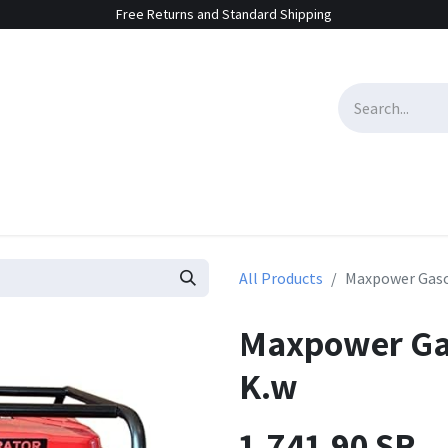
Free Returns and Standard Shipping
e Sales
Contact us
All Products
Maxpower Gasol
Maxpower Gas
K.w
1,741.90
SR