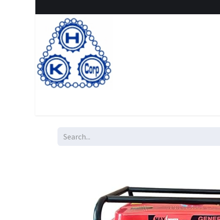
Home
Shop
New Arrival
Special offers
Clearanc