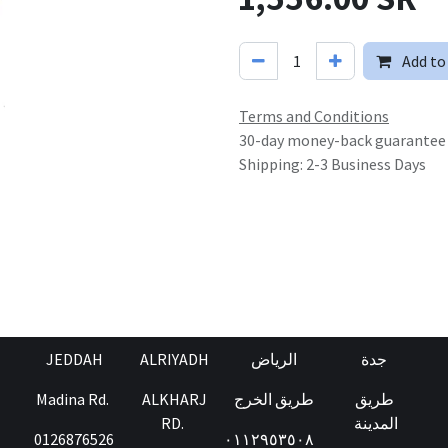
Add to
Terms and Conditions
30-day money-back guarantee
Shipping: 2-3 Business Days
JEDDAH
ALRIYADH
الرياض
جدة
Madina Rd.
ALKHARJ
طريق الخرج
طريق
RD.
المدينة
0126876526
٠١١٢٩٥٣٥٠٨