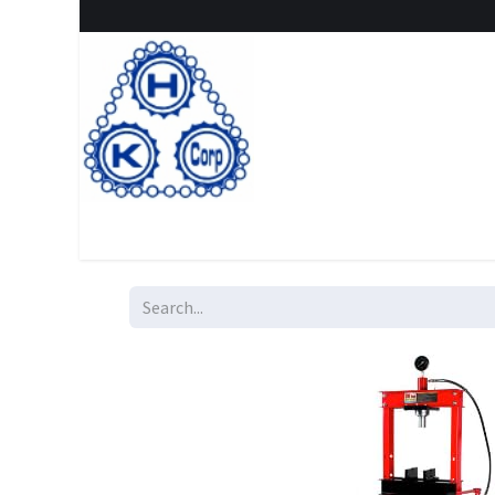
Home
Shop
New Arrival
Special offers
Clearanc