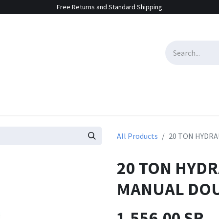
Free Returns and Standard Shipping
e Sales
Contact us
All Products
20 TON HYDRA
20 TON HYDR
MANUAL DOU
1,556.00
SR