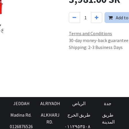
Add to
Terms and Conditions
30-day money-back guarantee
Shipping: 2-3 Business Days
JEDDAH
ALRIYADH
الرياض
جدة
Madina Rd.
ALKHARJ
طريق الخرج
طريق
RD.
المدينة
0126876526
٠١١٢٩٥٣٥٠٨