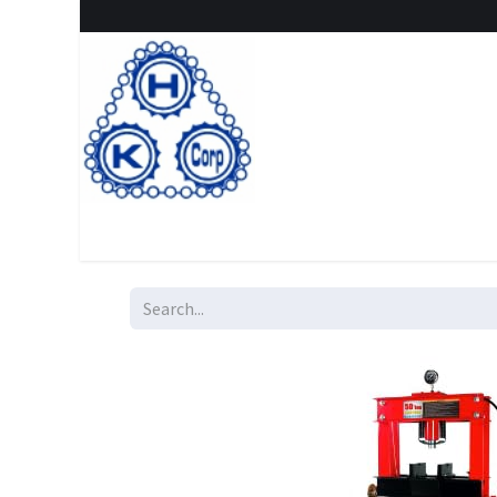
Home
Shop
New Arrival
Special offers
Clearanc