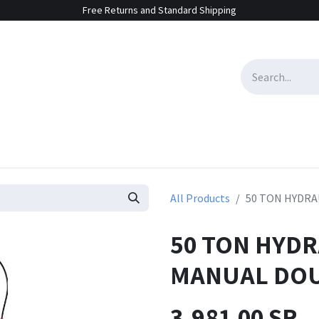
Free Returns and Standard Shipping
e Sales
Contact us
All Products
50 TON HYDRA
50 TON HYDR
MANUAL DOU
3,981.00
SR