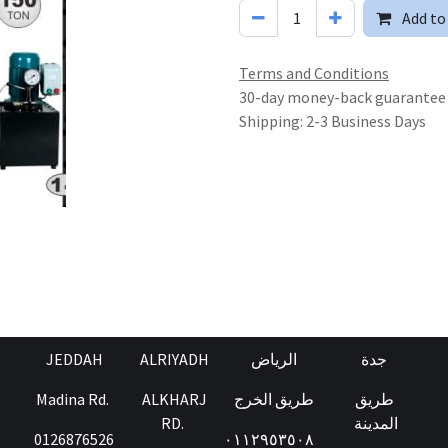
Add to
Terms and Conditions
30-day money-back guarantee
Shipping: 2-3 Business Days
JEDDAH
ALRIYADH
الرياض
جدة
Madina Rd.
ALKHARJ
طريق الخرج
طريق
RD.
المدينة
0126876526
٠١١٢٩٥٣٥٠٨