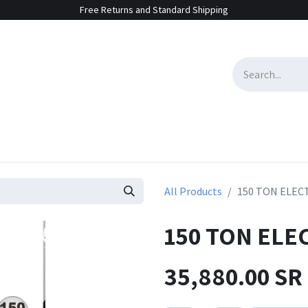
Free Returns and Standard Shipping
e Sales
Contact us
All Products
150 TON ELEC
150 TON ELE
35,880.00
SR