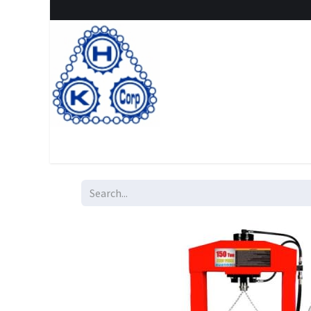
Home
Shop
New Arrival
Special offers
Clearanc