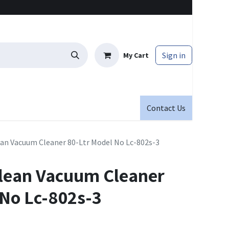
Sign in
My Cart
Contact Us
ean Vacuum Cleaner 80-Ltr Model No Lc-802s-3
Clean Vacuum Cleaner
 No Lc-802s-3