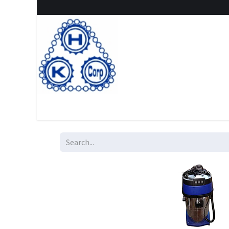
Home
Shop
New Arrival
Special offers
Clearanc