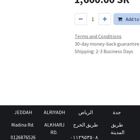
Add to
Terms and Conditions
30-day money-back guarantee
Shipping: 2-3 Business Days
JEDDAH
ALRIYADH
الرياض
جدة
Madina Rd.
ALKHARJ
طريق الخرج
طريق
RD.
المدينة
0126876526
٠١١٢٩٥٣٥٠٨