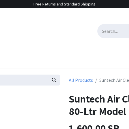
Free Returns and Standard Shipping
e Sales
Contact us
All Products
Suntech Air Cl
Suntech Air 
80-Ltr Model
1,600.00
SR