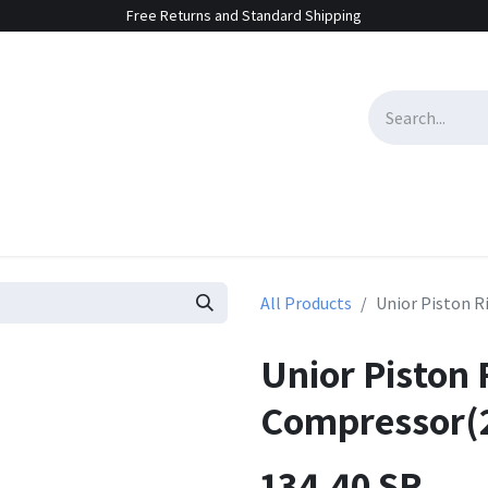
Free Returns and Standard Shipping
e Sales
Contact us
All Products
Unior Piston 
Unior Piston 
Compressor(
134.40
SR