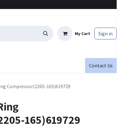
Sign in
My Cart
Contact Us
Ring Compressor(2205-165)619729
Ring
2205-165)619729