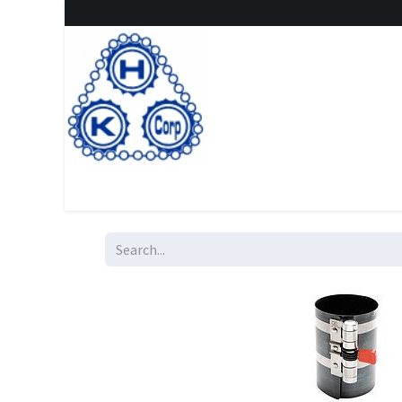
Home
Shop
New Arrival
Special offers
Clearanc