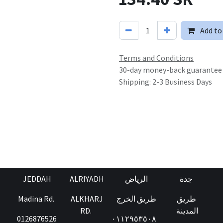
Add to
Terms and Conditions
30-day money-back guarantee
Shipping: 2-3 Business Days
JEDDAH
ALRIYADH
الرياض
جدة
Madina Rd.
ALKHARJ
طريق الخرج
طريق
RD.
المدينة
0126876526
٠١١٢٩٥٣٥٠٨