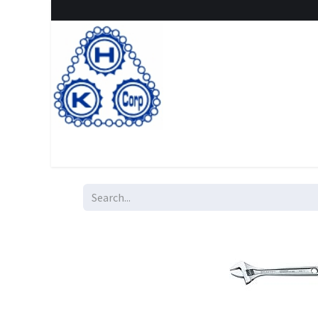
Home
Shop
New Arrival
Special offers
Clearanc