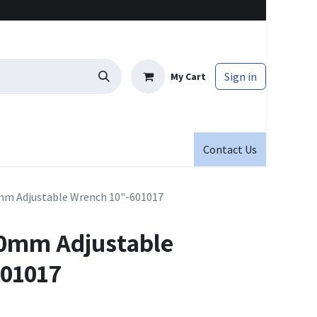
Sign in
My Cart
Contact Us
mm Adjustable Wrench 10"-601017
50mm Adjustable
601017