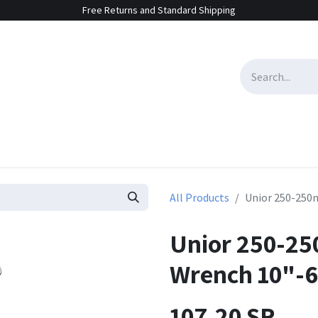
Free Returns and Standard Shipping
e Sales
Contact us
All Products
Unior 250-250
Unior 250-2
Wrench 10"-
107.20
SR