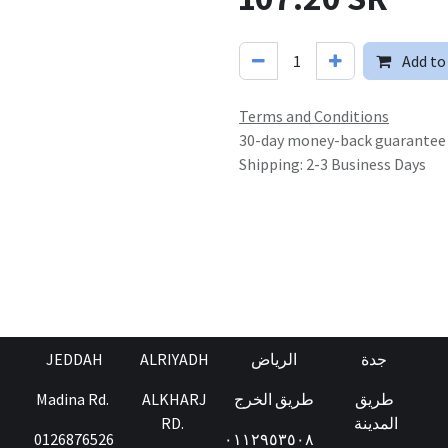
Add to
Terms and Conditions
30-day money-back guarantee
Shipping: 2-3 Business Days
JEDDAH
ALRIYADH
الرياض
جدة
Madina Rd.
ALKHARJ
طريق الخرج
طريق
RD.
المدينة
0126876526
٠١١٢٩٥٣٥٠٨